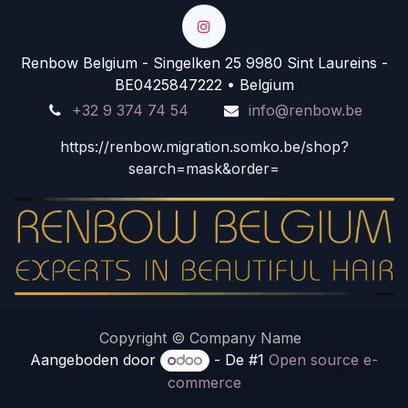
Renbow Belgium - Singelken 25 9980 Sint Laureins -
BE0425847222 • Belgium
+32 9 374 74 54
info@renbow.be
https://renbow.migration.somko.be/shop?
search=mask&order=
Copyright © Company Name
Aangeboden door
- De #1
Open source e-
commerce