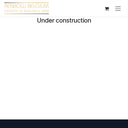
Overslaan naar inhoud
Under construction