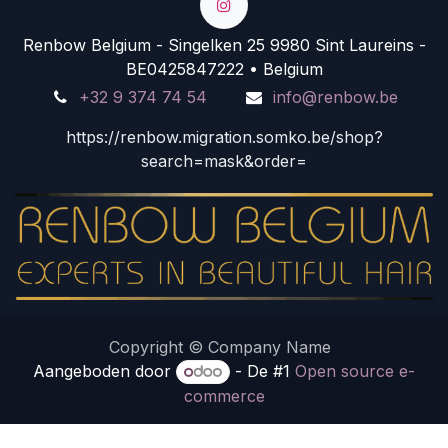
Renbow Belgium - Singelken 25 9980 Sint Laureins -
BE0425847222 • Belgium
+32 9 374 74 54
info@renbow.be
https://renbow.migration.somko.be/shop?
search=mask&order=
Copyright © Company Name
Aangeboden door
- De #1
Open source e-
commerce