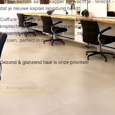
Na een bezoek aan de kapper verwacht je - terecht -
dat je nieuwe kapsel langdurig houdt.
Coiffure Verheye werkt volgens de Engelse
kniptechnieken waardoor je haren soepel en
natuurlijk vallen zodat ze ook thuis, zelfs na het
wassen, perfect in model blijven!
Gezond & glanzend haar is onze prioriteit!
Afspraak maken