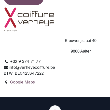
Brouwerijstraat 40
9880 Aalter
+32 9 374 71 77
info@verheyecoiffure.be
BTW: BE0425847222
Google Maps