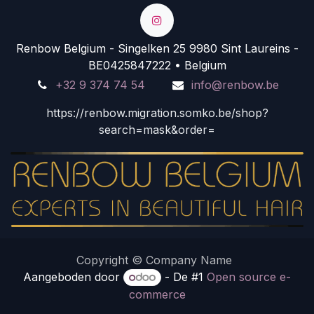
Renbow Belgium - Singelken 25 9980 Sint Laureins -
BE0425847222 • Belgium
+32 9 374 74 54
info@renbow.be
https://renbow.migration.somko.be/shop?
search=mask&order=
Copyright © Company Name
Aangeboden door
- De #1
Open source e-
commerce