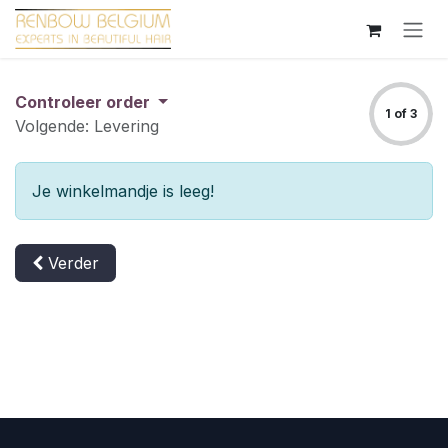
Overslaan naar inhoud
Controleer order
1 of 3
Volgende: Levering
Je winkelmandje is leeg!
Verder