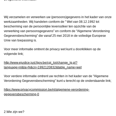
Wij verzamelen en verwerken uw (persoons)gegevens in het kader van onze
werkzaamheden. Wij handelen conform de " Wet van 08.12.1992 tot
bescherming van de persoonlijke levenssfeer ten opzichte van de
verwerking van persoonsgegevens” en conform de "Algemene Verordening
Gegevensbescherming” die vanaf 25 mei 2018 in de volledige Europese
Unie van toepassing is.
Voor meer informatie omtrent de privacy wet kunt u doorklikken op de
volgende link;
http://www.ejustice.just.fgov.be/cgi_loi/change_lg.pl?
language=nl&la=N&cn=1992120832&table_name=wet
Voor verdere informatie omtrent uw rechten in het kader van de "Algemene
Verordening Gegevensbescherming” kunt u terecht op de onderstaande link;
https://www.privacycommission.be/nl/algemene-verordening-
gegevensbescherming-0
2.Wie zijn we?