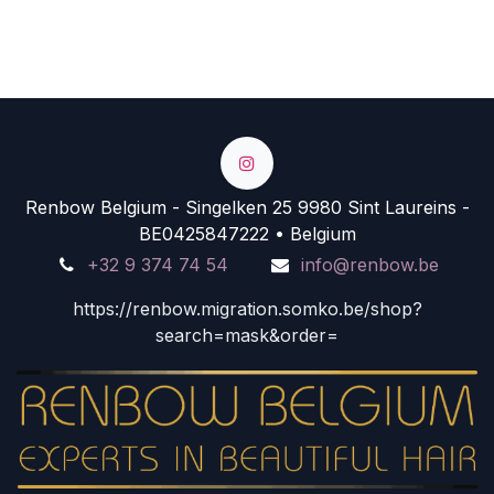
Renbow Belgium - Singelken 25 9980 Sint Laureins -
BE0425847222 • Belgium
+32 9 374 74 54
info@renbow.be
https://renbow.migration.somko.be/shop?
search=mask&order=