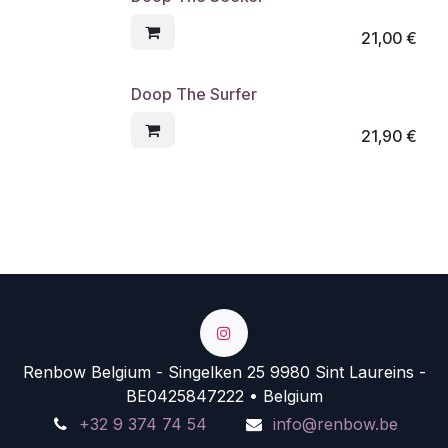
21,00
€
Doop The Surfer
21,90
€
Renbow Belgium - Singelken 25 9980 Sint Laureins -
BE0425847222 • Belgium
+32 9 374 74 54
info@renbow.be