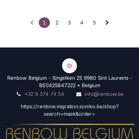
1
2
3
4
5
Renbow Belgium - Singelken 25 9980 Sint Laureins -
BE0425847222 • Belgium
+32 9 374 74 54
info@renbow.be
https://renbow.migration.somko.be/shop?
search=mask&order=