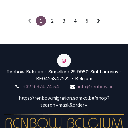
1
2
3
4
5
Renbow Belgium - Singelken 25 9980 Sint Laureins -
BE0425847222 • Belgium
+32 9 374 74 54
info@renbow.be
https://renbow.migration.somko.be/shop?
search=mask&order=