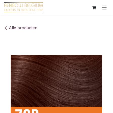
Overslaan naar inhoud
Alle producten