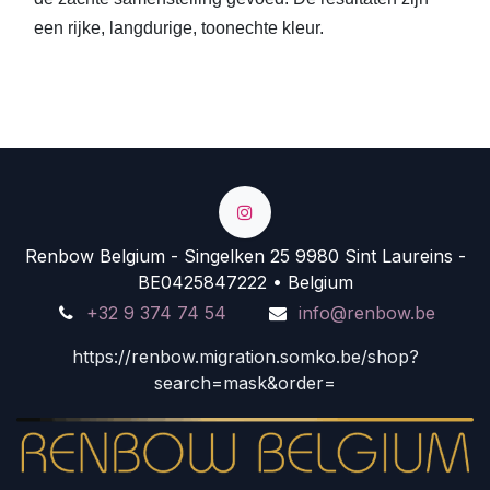
een rijke, langdurige, toonechte kleur.
Renbow Belgium - Singelken 25 9980 Sint Laureins -
BE0425847222 • Belgium
+32 9 374 74 54
info@renbow.be
https://renbow.migration.somko.be/shop?
search=mask&order=