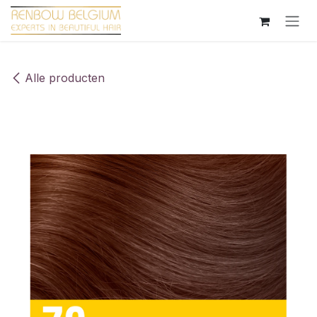
Overslaan naar inhoud
Alle producten