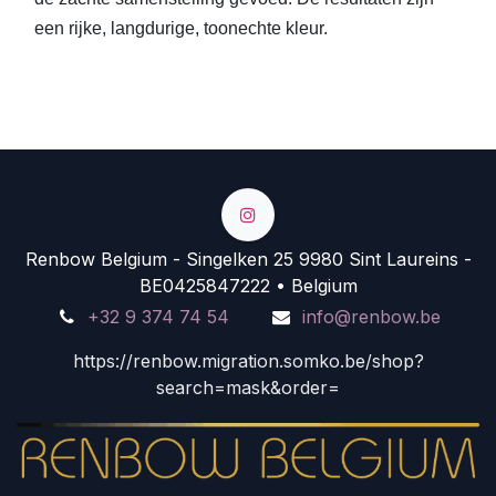
een rijke, langdurige, toonechte kleur.
Renbow Belgium - Singelken 25 9980 Sint Laureins -
BE0425847222 • Belgium
+32 9 374 74 54
info@renbow.be
https://renbow.migration.somko.be/shop?
search=mask&order=