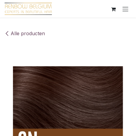
Overslaan naar inhoud
Alle producten