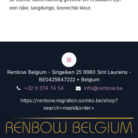
een rijke, langdurige, toonechte kleur.
Renbow Belgium - Singelken 25 9980 Sint Laureins -
BE0425847222 • Belgium
+32 9 374 74 54
info@renbow.be
https://renbow.migration.somko.be/shop?
search=mask&order=