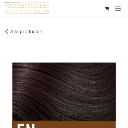
Overslaan naar inhoud
Alle producten