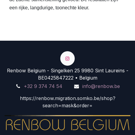
een rijke, langdurige, toonechte kleur.
Renbow Belgium - Singelken 25 9980 Sint Laureins -
BE0425847222 • Belgium
+32 9 374 74 54
info@renbow.be
https://renbow.migration.somko.be/shop?
search=mask&order=