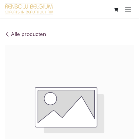
Overslaan naar inhoud
Alle producten