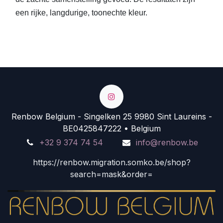
een rijke, langdurige, toonechte kleur.
Renbow Belgium - Singelken 25 9980 Sint Laureins -
BE0425847222 • Belgium
+32 9 374 74 54
info@renbow.be
https://renbow.migration.somko.be/shop?
search=mask&order=