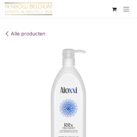
Overslaan naar inhoud
Alle producten