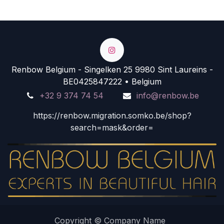
Renbow Belgium - Singelken 25 9980 Sint Laureins -
BE0425847222 • Belgium
+32 9 374 74 54
info@renbow.be
https://renbow.migration.somko.be/shop?
search=mask&order=
Copyright © Company Name