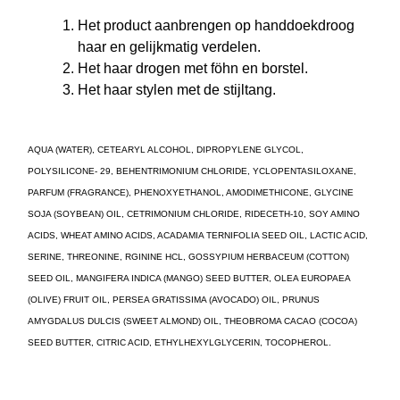
Het product aanbrengen op handdoekdroog
haar en gelijkmatig verdelen.
Het haar drogen met föhn en borstel.
Het haar stylen met de stijltang.
AQUA (WATER), CETEARYL ALCOHOL, DIPROPYLENE GLYCOL,
POLYSILICONE- 29, BEHENTRIMONIUM CHLORIDE, YCLOPENTASILOXANE,
PARFUM (FRAGRANCE), PHENOXYETHANOL, AMODIMETHICONE, GLYCINE
SOJA (SOYBEAN) OIL, CETRIMONIUM CHLORIDE, RIDECETH-10, SOY AMINO
ACIDS, WHEAT AMINO ACIDS, ACADAMIA TERNIFOLIA SEED OIL, LACTIC ACID,
SERINE, THREONINE, RGININE HCL, GOSSYPIUM HERBACEUM (COTTON)
SEED OIL, MANGIFERA INDICA (MANGO) SEED BUTTER, OLEA EUROPAEA
(OLIVE) FRUIT OIL, PERSEA GRATISSIMA (AVOCADO) OIL, PRUNUS
AMYGDALUS DULCIS (SWEET ALMOND) OIL, THEOBROMA CACAO (COCOA)
SEED BUTTER, CITRIC ACID, ETHYLHEXYLGLYCERIN, TOCOPHEROL.