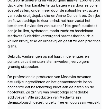
Dit diep hydraterend en verzorgend masker zorgt ervoor 
dat krullen hun karakter terug krijgen waardoor ze vol en 
soepel vallen, onder meer door de natuurlijke extracten 
van rode druif, Jojoba olie en Amino Concentrée. De rijke 
en fluweelachtige textuur omhult het haar zodat het 
beschermd invloeden van buitenaf. Het geeft elasticiteit 
aan je krullen, hydrateert, maakt zacht en handelbaar. 
Medavita Curladdict verzorgend haarmasker houdt je 
krullen klitvrij, frisé en kroesvrij en geeft ze een prachtige 
glans.  
Gebruik: Aanbrengen op nat haar, in de lengtes en 
punten, circa 5 minuten laten inwerken, vervolgens 
grondig uitspoelen.  
De professionele producten van Medavita bevatten 
natuurlijke ingrediënten en het gepatenteerde lotion 
concentré dat bescherming biedt aan de haren en de 
hoofdhuid. Ze zijn vrij van overbodige schadelijke 
addivtieven. Alle producten van Medavita zijn 
dermatologisch getest, cruelty free en duurzaam verpakt.