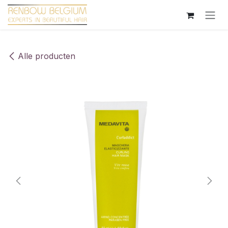
Overslaan naar inhoud
Alle producten