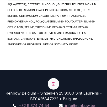
AQUA (WATER), CETEARYL AL- COHOL, GLYCERIN, BEHENTRIMONIUM
CHLO- RIDE, SIMMONDSIA CHINENSIS (JOJOBA) SEED OIL, CETYL
ESTERS, CETRIMONIUM CHLORI- DE, PARFUM (FRAGRANCE),
PHENOXYETHA- NOL, POLYQUATERNIUM-10, POLYQUATER- NIUM-39,
CITRIC ACID, SERINE, THREONINE, PPG-26-BUTETH-26, PEG-40
HYDROGENA- TED CASTOR OIL, VITIS VINIFERA (GRAPE) LEAF
EXTRACT, CARBOCYSTEINE, METHYL- CHLOROISOTHIAZOLINONE,
AMINOMETHYL PROPANOL, METHYLISOTHIAZOLINONE.
Renbow Belgium - Singelken 25 9980 Sint Laureins -
BE0425847222 • Belgium
+32 9 374 74 54
info@renbow.be