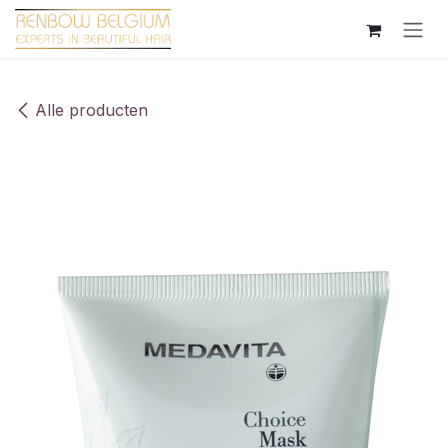
Overslaan naar inhoud
Alle producten