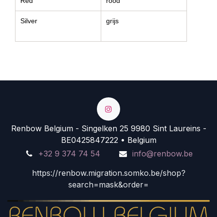
Red
rood
Silver
grijs
Renbow Belgium - Singelken 25 9980 Sint Laureins -
BE0425847222 • Belgium
+32 9 374 74 54
info@renbow.be
https://renbow.migration.somko.be/shop?
search=mask&order=