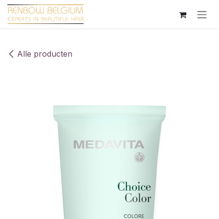
Overslaan naar inhoud
Alle producten