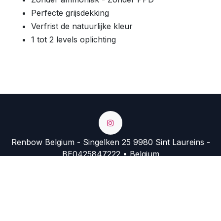
Perfecte grijsdekking
Verfrist de natuurlijke kleur
1 tot 2 levels oplichting
Renbow Belgium - Singelken 25 9980 Sint Laureins -
BE0425847222 • Belgium
+32 9 374 74 54
info@renbow.be
https://renbow.migration.somko.be/shop?
search=mask&order=