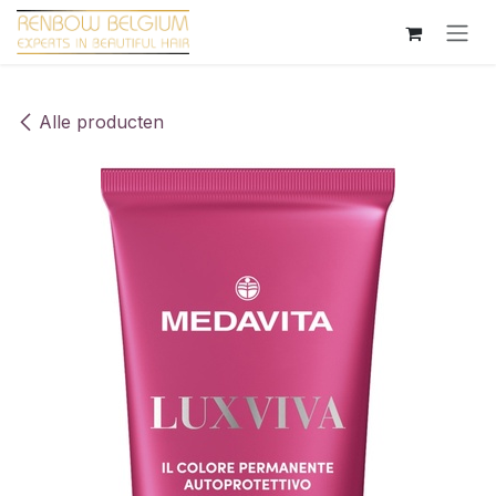
Overslaan naar inhoud
Alle producten