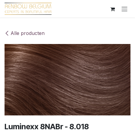
Overslaan naar inhoud
Alle producten
Luminexx 8NABr - 8.018