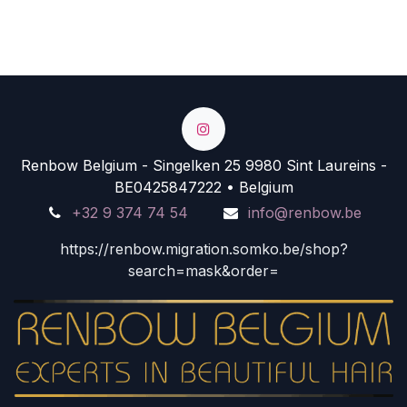
Renbow Belgium - Singelken 25 9980 Sint Laureins -
BE0425847222 • Belgium
+32 9 374 74 54
info@renbow.be
https://renbow.migration.somko.be/shop?
search=mask&order=