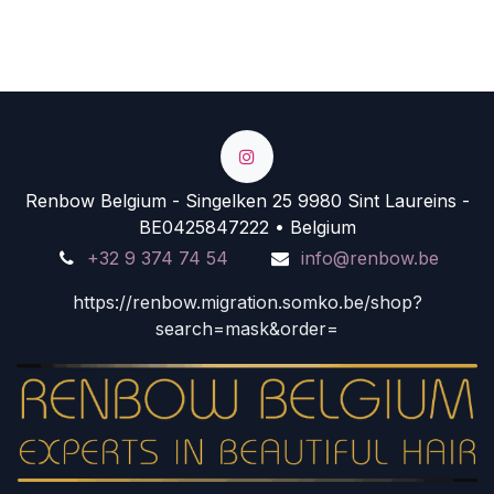
Renbow Belgium - Singelken 25 9980 Sint Laureins -
BE0425847222 • Belgium
+32 9 374 74 54
info@renbow.be
https://renbow.migration.somko.be/shop?
search=mask&order=