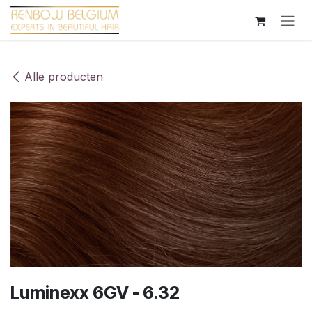
Overslaan naar inhoud
Alle producten
Luminexx 6GV - 6.32