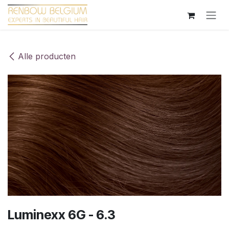
Overslaan naar inhoud
Alle producten
Luminexx 6G - 6.3