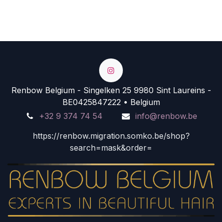
Renbow Belgium - Singelken 25 9980 Sint Laureins -
BE0425847222 • Belgium
+32 9 374 74 54
info@renbow.be
https://renbow.migration.somko.be/shop?
search=mask&order=