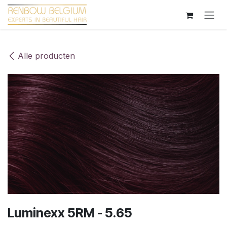
Overslaan naar inhoud
Alle producten
Luminexx 5RM - 5.65