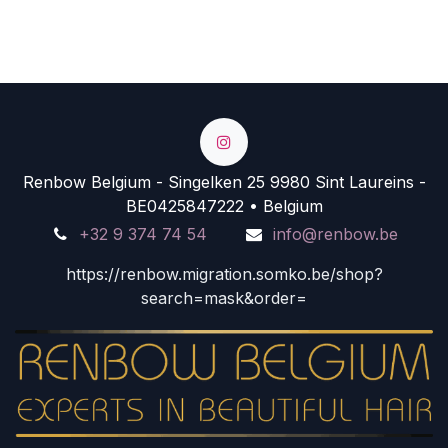
Renbow Belgium - Singelken 25 9980 Sint Laureins -
BE0425847222 • Belgium
+32 9 374 74 54
info@renbow.be
https://renbow.migration.somko.be/shop?
search=mask&order=