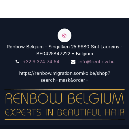
Renbow Belgium - Singelken 25 9980 Sint Laureins -
BE0425847222 • Belgium
+32 9 374 74 54
info@renbow.be
https://renbow.migration.somko.be/shop?
search=mask&order=