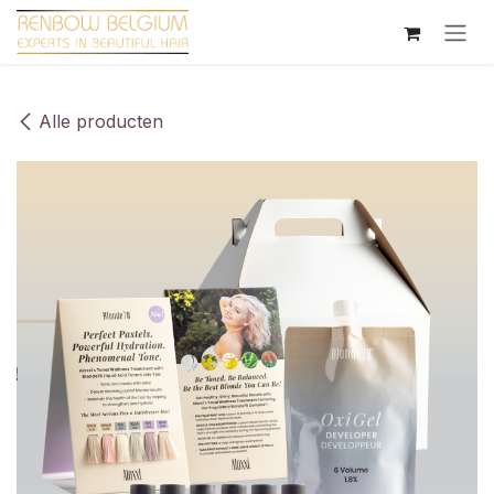
Overslaan naar inhoud
Alle producten