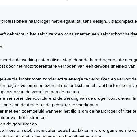
de professionele haardroger met elegant Italiaans design, ultracompact 
heeft gebracht in het salonwerk en consumenten een salonschoonheidser
n:
ensor die de werking automatisch stopt door de haardroger op de meeg
oost door het motortoerental te verhogen van een gewone snelheid v
geleverde luchtstroom zonder extra energie te verbruiken en verkort de
n negatieve ionen en ozon uit met antischimmel-, antibacteriële en v
glanzen van de wortel tot aan de punten.
ere sensoren die voortdurend de werking van de droger controleren. 
schade aan de droger of de gebruiker te voorkomen.
 met een zoemgeluid wanneer het tijd is om de haardroger of filter te 
atuur van het instrument.
van de gebruiker op.
e filters om stof, chemicaliën zoals haarlak en micro-organismen te ver
n dat ze de motor, het haar en de hoofdhuid bereiken.