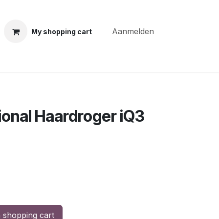
Aanmelden
My shopping cart
ning courses
Coiffure Verheye
Contact
BLOG
Po
onal Haardroger iQ3
 shopping cart