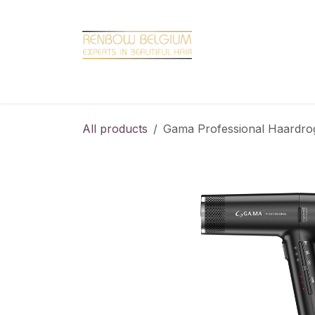
Overslaan naar inhoud
Home
Shop
Promotions
Brand hair
All products
Gama Professional Haardro