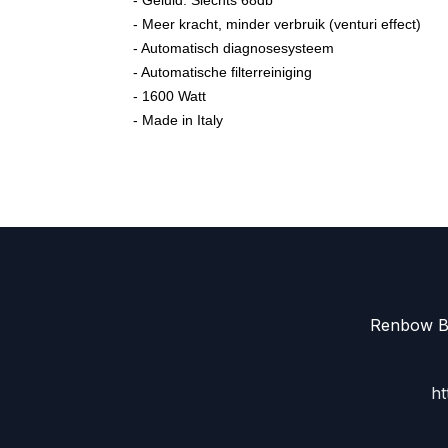
- Geluid: Slechts 68db
- Meer kracht, minder verbruik (venturi effect)
- Automatisch diagnosesysteem
- Automatische filterreiniging
- 1600 Watt
- Made in Italy
Renbow Be
ht