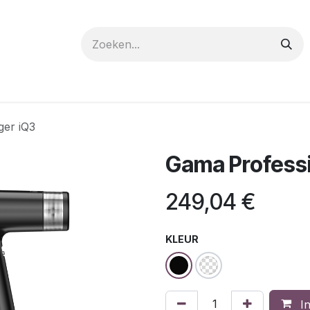
 care
Materials
Register
Request a Demo
Trai
ger iQ3
Gama Professi
249,04
€
KLEUR
In