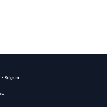
 • Belgium
er=