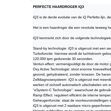
PERFECTE HAARDROGER IQ3
iQ3 is de derde evolutie van de iQ Perfetto-lijn, 
Het is een haardroger die een revolutie teweeg 
iQ3 kenmerkt zich door de volgende technologieë
Stand-by technologie: iQ3 is uitgerust met een s
Turbofunctie: hiermee wordt de luchtstroom geb
120.000 tpm gedurende 30 seconden.
Venturi-effect: vermenigvuldigt de door de motor 
Oxy Active Technologie: stoot enorme hoeveelhede
gezond, gehydrateerd, zonder kroezen. De haren 
Zelfdiagnosesysteem: iQ3 is uitgerust met meerd
werken of zichzelf automatisch uitschakelen om 
“eSystem-C Technologie”: waarschuwt de gebruiker
Ramp Effect: reguleert efficiënt de interne temper
Geheugenfunctie: slaat de voorkeursinstellingen 
iQ3 is uitgerust met 2 wasbare micro-geperforeerd
kleinste vuildeeltjes op te vangen en te voorkome