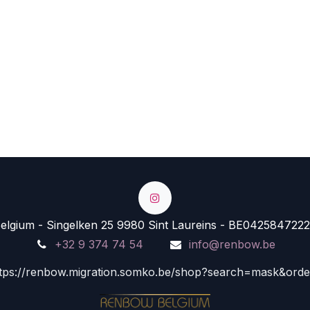
lgium - Singelken 25 9980 Sint Laureins - BE0425847222
+32 9 374 74 54
info@renbow.be
tps://renbow.migration.somko.be/shop?search=mask&ord