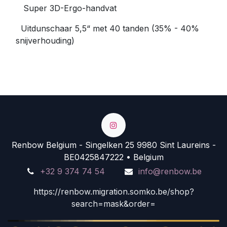
Super 3D-Ergo-handvat
Uitdunschaar 5,5“ met 40 tanden (35% - 40%
snijverhouding)
Renbow Belgium - Singelken 25 9980 Sint Laureins -
BE0425847222 • Belgium
+32 9 374 74 54
info@renbow.be
https://renbow.migration.somko.be/shop?
search=mask&order=