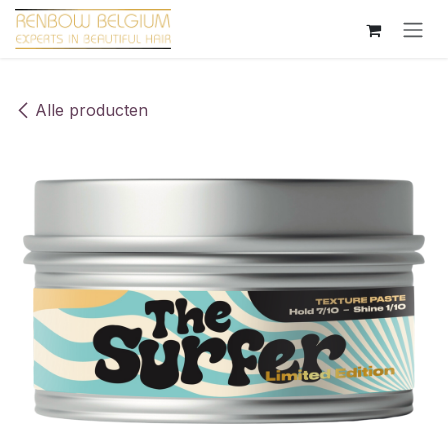
Overslaan naar inhoud
Alle producten