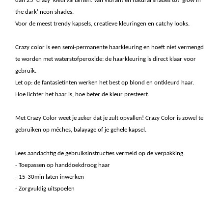
dan 25 'crazy' kleurvarianten. Van vibrant en natural shades tot 'glow in
the dark' neon shades.
Voor de meest trendy kapsels, creatieve kleuringen en catchy looks.
Crazy color is een semi-permanente haarkleuring en hoeft niet vermengd
te worden met waterstofperoxide: de haarkleuring is direct klaar voor
gebruik.
Let op: de fantasietinten werken het best op blond en ontkleurd haar.
Hoe lichter het haar is, hoe beter de kleur presteert.
Met Crazy Color weet je zeker dat je zult opvallen! Crazy Color is zowel te
gebruiken op méches, balayage of je gehele kapsel.
Lees aandachtig de gebruiksinstructies vermeld op de verpakking.
- Toepassen op handdoekdroog haar
- 15-30min laten inwerken
- Zorgvuldig uitspoelen