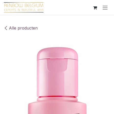
Overslaan naar inhoud
Alle producten