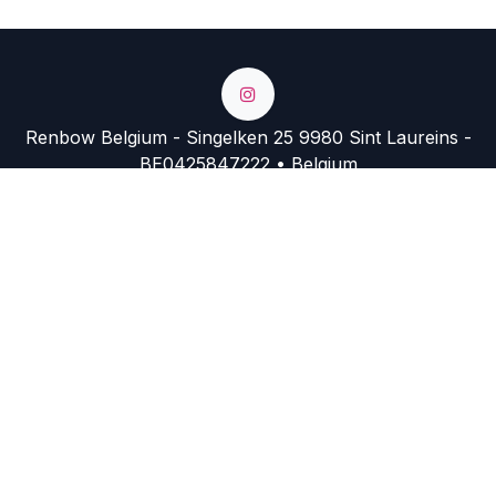
Renbow Belgium - Singelken 25 9980 Sint Laureins -
BE0425847222 • Belgium
+32 9 374 74 54
info@renbow.be
https://renbow.migration.somko.be/shop?
search=mask&order=
Copyright © Company Name