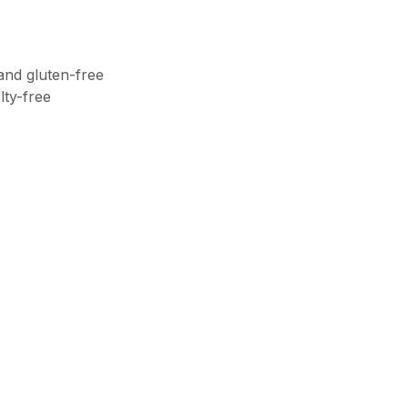
and gluten-free
lty-free