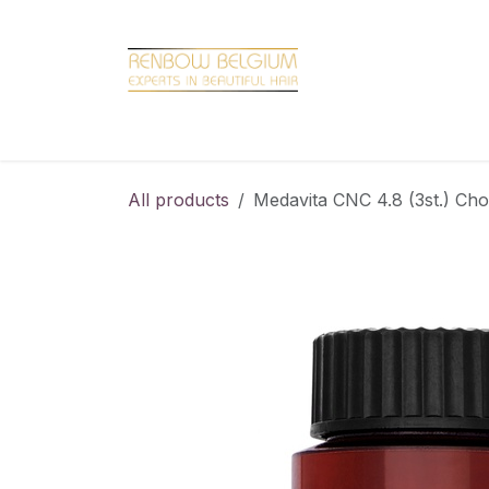
Overslaan naar inhoud
Home
Shop
Promotions
Brand hair
All products
Medavita CNC 4.8 (3st.) Ch