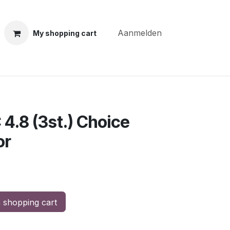
Aanmelden
My shopping cart
ning courses
Coiffure Verheye
Contact
BLOG
Po
4.8 (3st.) Choice
or
 shopping cart