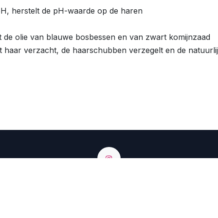
H, herstelt de pH-waarde op de haren
t de olie van blauwe bosbessen en van zwart komijnzaad
et haar verzacht, de haarschubben verzegelt en de natuurlij
lgium - Singelken 25 9980 Sint Laureins - BE0425847222
+32 9 374 74 54
info@renbow.be
tps://renbow.migration.somko.be/shop?search=mask&ord