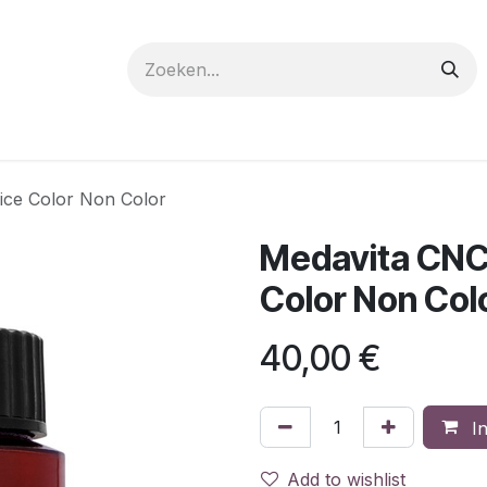
 care
Materials
Register
Request a Demo
Trai
oice Color Non Color
Medavita CNC 
Color Non Col
40,00
€
In
Add to wishlist