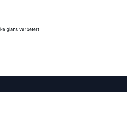
ke glans verbetert
 • Belgium
er=