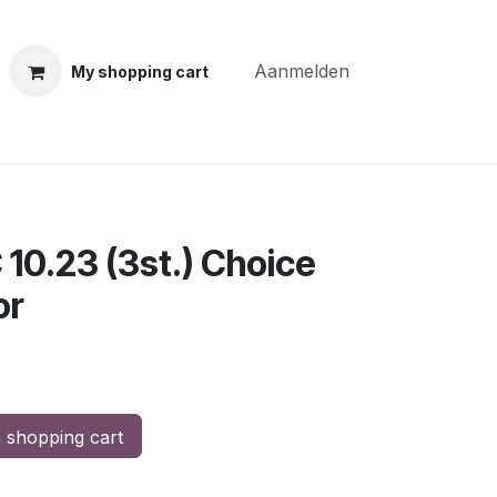
Aanmelden
My shopping cart
ning courses
Coiffure Verheye
Contact
BLOG
Po
10.23 (3st.) Choice
or
 shopping cart