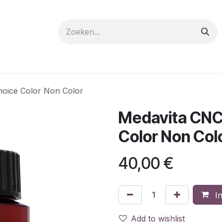
 care
Materials
Register
Request a Demo
Trai
hoice Color Non Color
Medavita CNC 
Color Non Col
40,00
€
In
Add to wishlist