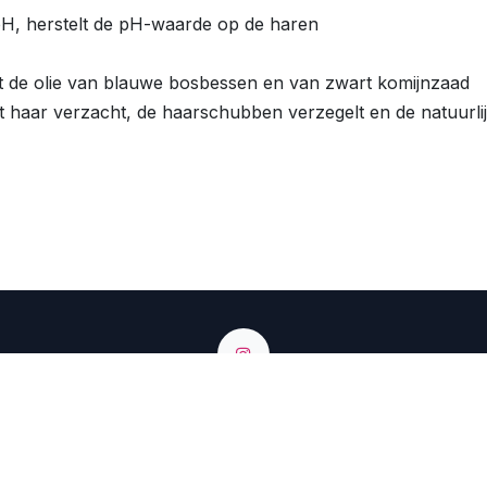
H, herstelt de pH-waarde op de haren
t de olie van blauwe bosbessen en van zwart komijnzaad
et haar verzacht, de haarschubben verzegelt en de natuurlij
lgium - Singelken 25 9980 Sint Laureins - BE0425847222
+32 9 374 74 54
info@renbow.be
tps://renbow.migration.somko.be/shop?search=mask&ord