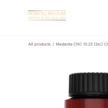
Overslaan naar inhoud
Home
Shop
Promotions
Brand hair
All products
Medavita CNC 10.23 (3st.) C