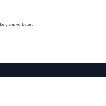
ke glans verbetert
 • Belgium
er=