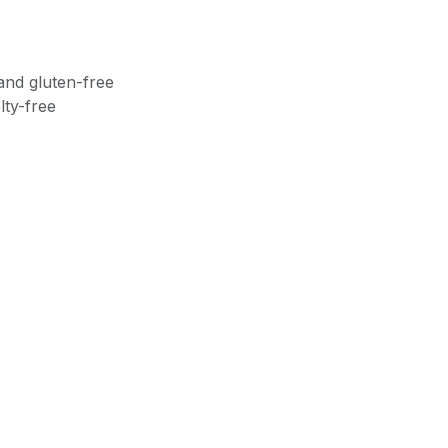
and gluten-free
lty-free