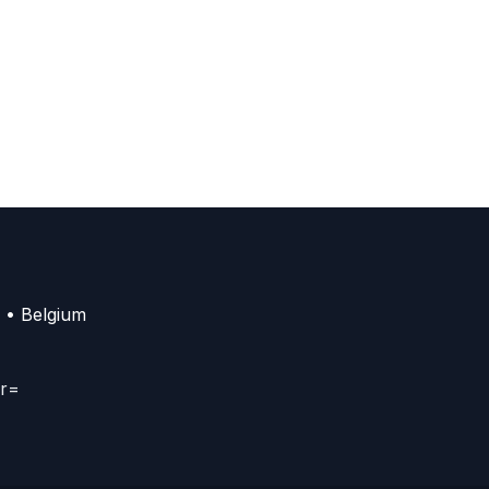
 • Belgium
er=