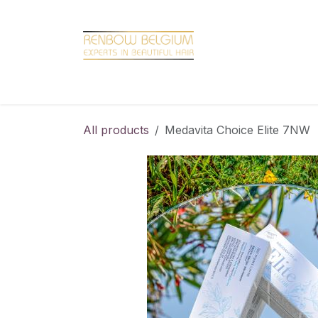
Overslaan naar inhoud
Home
Shop
Promotions
Brand hair
All products
Medavita Choice Elite 7NW