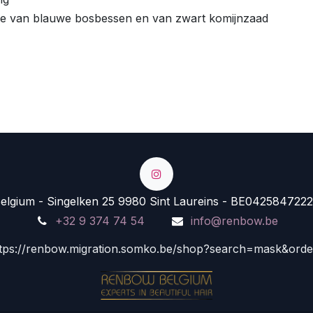
olie van blauwe bosbessen en van zwart komijnzaad
lgium - Singelken 25 9980 Sint Laureins - BE0425847222
+32 9 374 74 54
info@renbow.be
tps://renbow.migration.somko.be/shop?search=mask&ord