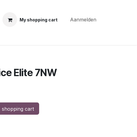
Aanmelden
My shopping cart
ning courses
Coiffure Verheye
Contact
BLOG
Po
ce Elite 7NW
 shopping cart