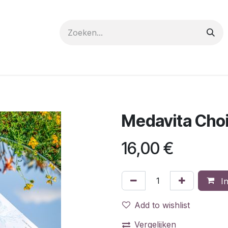
 care
Materials
Register
Request a Demo
Trai
Medavita Choi
16,00
€
In
Add to wishlist
Vergelijken