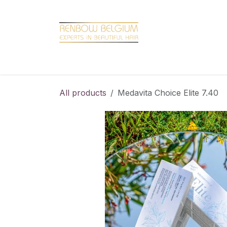
Overslaan naar inhoud
Home
Shop
Promotions
Brand hair
All products
Medavita Choice Elite 7.40