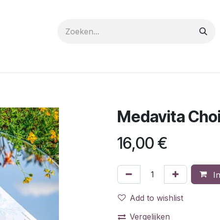
 care
Materials
Register
Request a Demo
Trai
Medavita Choic
16,00
€
In
Add to wishlist
Vergelijken