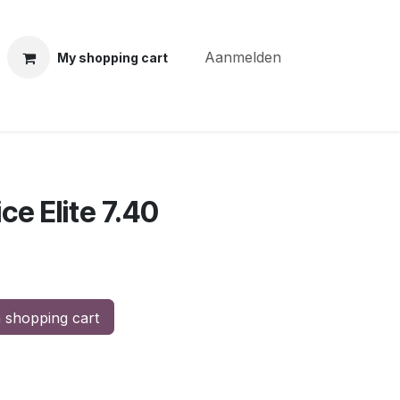
Aanmelden
My shopping cart
ning courses
Coiffure Verheye
Contact
BLOG
Po
e Elite 7.40
 shopping cart