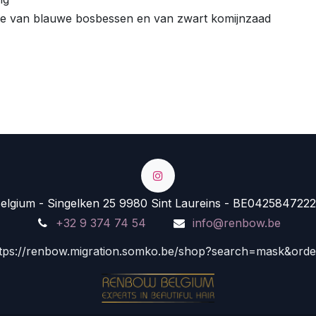
olie van blauwe bosbessen en van zwart komijnzaad
lgium - Singelken 25 9980 Sint Laureins - BE0425847222
+32 9 374 74 54
info@renbow.be
tps://renbow.migration.somko.be/shop?search=mask&ord