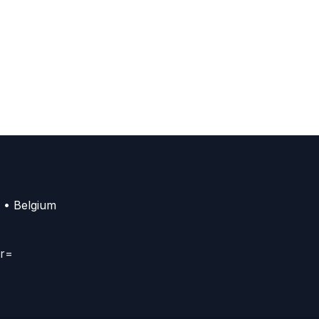
 • Belgium
er=