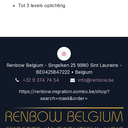
Tot 3 levels oplichting
Renbow Belgium - Singelken 25 9980 Sint Laureins -
BE0425847222 • Belgium
+32 9 374 74 54
info@renbow.be
https://renbow.migration.somko.be/shop?
search=mask&order=