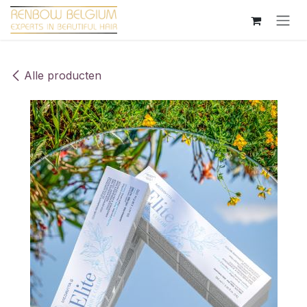
Overslaan naar inhoud
Alle producten