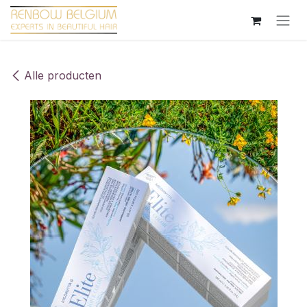
Overslaan naar inhoud
Alle producten