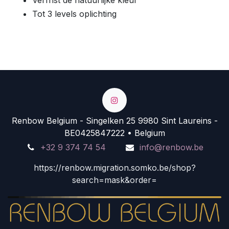
Tot 3 levels oplichting
Renbow Belgium - Singelken 25 9980 Sint Laureins -
BE0425847222 • Belgium
+32 9 374 74 54
info@renbow.be
https://renbow.migration.somko.be/shop?
search=mask&order=