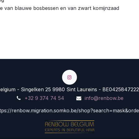
olie van blauwe bosbessen en van zwart komijnzaad
lgium - Singelken 25 9980 Sint Laureins - BE0425847222
+32 9 374 74 54
info@renbow.be
tps://renbow.migration.somko.be/shop?search=mask&ord