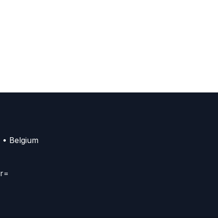
 • Belgium
er=