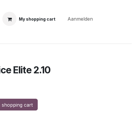
Aanmelden
My shopping cart
ning courses
Coiffure Verheye
Contact
BLOG
Po
e Elite 2.10
 shopping cart