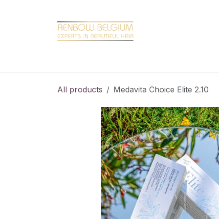
Overslaan naar inhoud
Home
Shop
Promotions
Brand hair
All products
Medavita Choice Elite 2.10