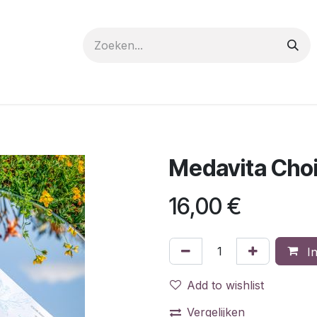
 care
Materials
Register
Request a Demo
Trai
Medavita Choic
16,00
€
In
Add to wishlist
Vergelijken