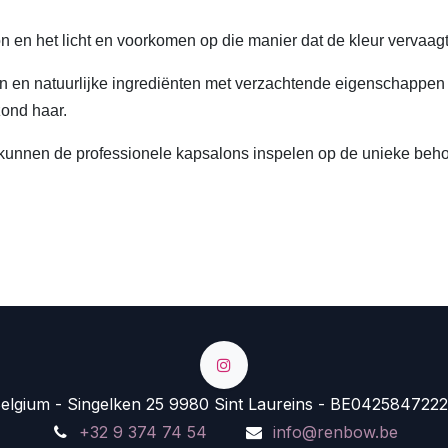
n en het licht en voorkomen op die manier dat de kleur vervaagt
 en natuurlijke ingrediënten met verzachtende eigenschappen l
zond haar.
 kunnen de professionele kapsalons inspelen op de unieke beho
lgium - Singelken 25 9980 Sint Laureins - BE0425847222
+32 9 374 74 54
info@renbow.be