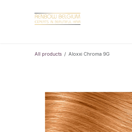
Overslaan naar inhoud
Home
Shop
Promotions
Brand hair
All products
Aloxxi Chroma 9G