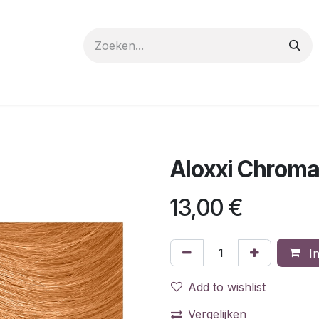
 care
Materials
Register
Request a Demo
Trai
Aloxxi Chrom
13,00
€
In
Add to wishlist
Vergelijken