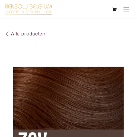
Overslaan naar inhoud
Alle producten