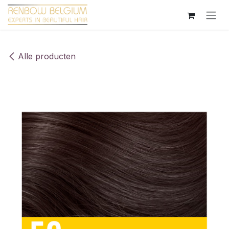
Overslaan naar inhoud
Alle producten