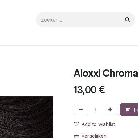
 care
Materials
Register
Request a Demo
Trai
Aloxxi Chroma
13,00
€
In
Add to wishlist
Vergelijken