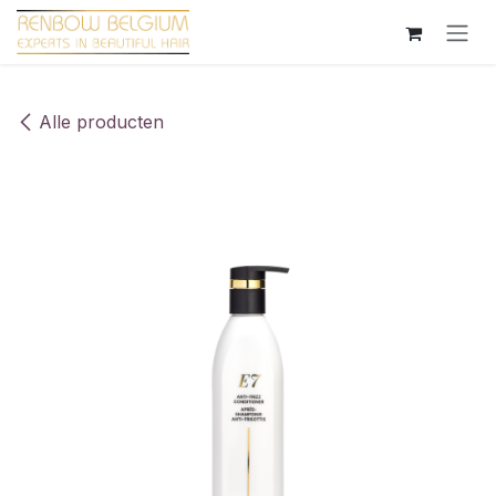
Overslaan naar inhoud
Alle producten