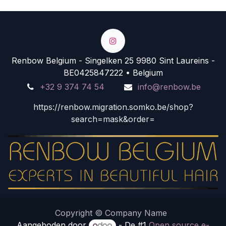
Renbow Belgium - Singelken 25 9980 Sint Laureins -
BE0425847222 • Belgium
+32 9 374 74 54
info@renbow.be
https://renbow.migration.somko.be/shop?
search=mask&order=
Copyright © Company Name
Aangeboden door
- De #1
Open source e-