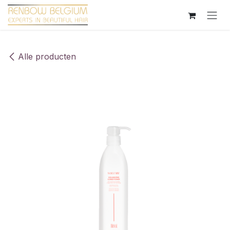
Overslaan naar inhoud
Alle producten