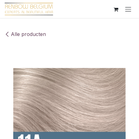
Overslaan naar inhoud
Alle producten