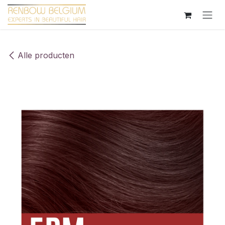
Overslaan naar inhoud
Alle producten