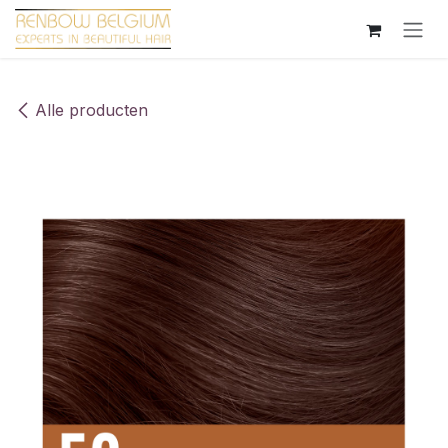
Overslaan naar inhoud
Alle producten