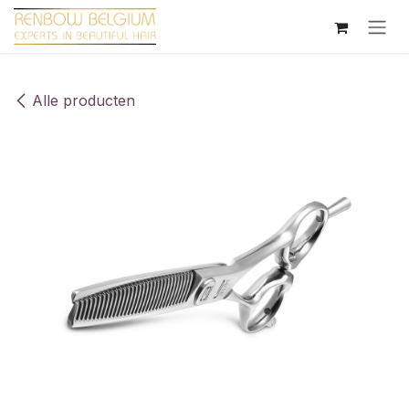
Overslaan naar inhoud
Alle producten