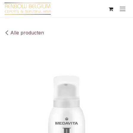
Overslaan naar inhoud
Alle producten