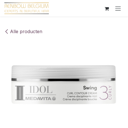
Overslaan naar inhoud
Alle producten