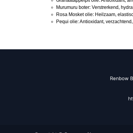
Granaatappelpit olie: Antioxidant, ant
Murumuru boter: Verstrerkend, hydr
Rosa Mosket olie: Heilzaam, elastis
Pequi olie: Antioxidant, verzachten
Renbow Be
ht