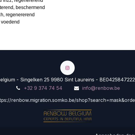
i frizz, regenererend
aterend, beschermend
ch, regenererend
d, voedend
lgium - Singelken 25 9980 Sint Laureins - BE0425847222
+32 9 374 74 54
info@renbow.be
tps://renbow.migration.somko.be/shop?search=mask&ord