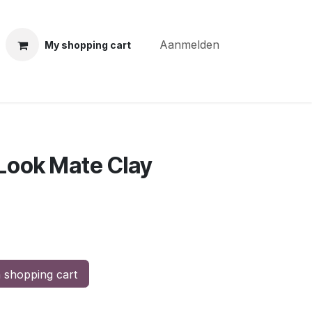
Aanmelden
My shopping cart
ning courses
Coiffure Verheye
Contact
BLOG
Po
 Look Mate Clay
 shopping cart