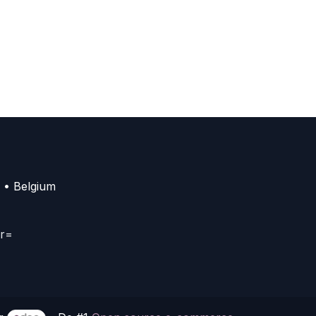
 • Belgium
er=