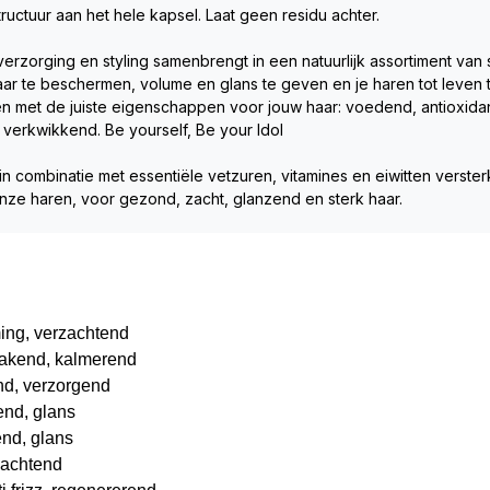
structuur aan het hele kapsel. Laat geen residu achter.
 verzorging en styling samenbrengt in een natuurlijk assortiment van 
haar te beschermen, volume en glans te geven en je haren tot leven
ten met de juiste eigenschappen voor jouw haar: voedend, antioxidan
n verkwikkend. Be yourself, Be your Idol
n combinatie met essentiële vetzuren, vitamines en eiwitten versterk
t onze haren, voor gezond, zacht, glanzend en sterk haar.
ing, verzachtend
dmakend, kalmerend
end, verzorgend
end, glans
end, glans
zachtend