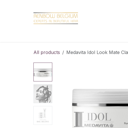
Overslaan naar inhoud
Home
Shop
Promotions
Brand hair
All products
Medavita Idol Look Mate Cl