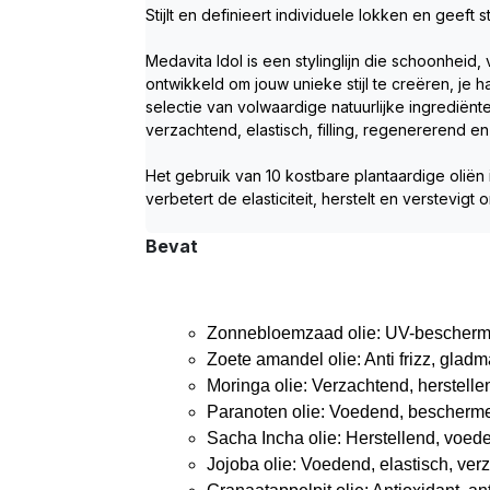
Stijlt en definieert individuele lokken en geeft 
Medavita Idol is een stylinglijn die schoonheid,
ontwikkeld om jouw unieke stijl te creëren, je 
selectie van volwaardige natuurlijke ingrediën
verzachtend, elastisch, filling, regenererend e
Het gebruik van 10 kostbare plantaardige oliën i
verbetert de elasticiteit, herstelt en verstevig
Bevat
Zonnebloemzaad olie: UV-bescherm
Zoete amandel olie: Anti frizz, gla
Moringa olie: Verzachtend, herstell
Paranoten olie: Voedend, bescherm
Sacha Incha olie: Herstellend, voed
Jojoba olie: Voedend, elastisch, ver