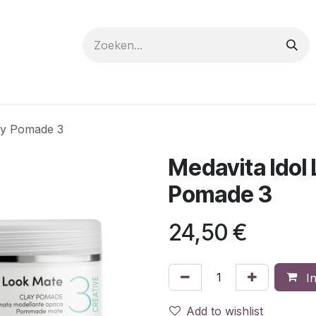
 care
Materials
Register
Request a Demo
Trai
ay Pomade 3
Medavita Idol
Pomade 3
24,50
€
In
Add to wishlist