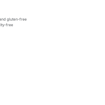
and gluten-free
lty-free