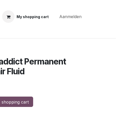
Aanmelden
My shopping cart
ning courses
Coiffure Verheye
Contact
BLOG
Po
addict Permanent
r Fluid
 shopping cart