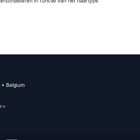
ersonaliseren in functie van het haartype
 • Belgium
er=