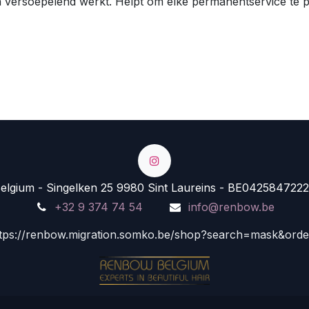
en versoepelend werkt. Helpt om elke permanentservice te p
lgium - Singelken 25 9980 Sint Laureins - BE0425847222
+32 9 374 74 54
info@renbow.be
tps://renbow.migration.somko.be/shop?search=mask&ord