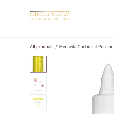
Overslaan naar inhoud
Home
Shop
Promotions
Brand hair
All products
Medavita Curladdict Permane