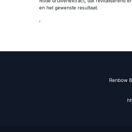
Rode druivenextract, dat revitaliserend 
en het gewenste resultaat.
,
Renbow Be
ht