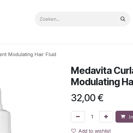
 care
Materials
Register
Request a Demo
Trai
nt Modulating Hair Fluid
Medavita Curl
Modulating Hai
32,00
€
In
Add to wishlist