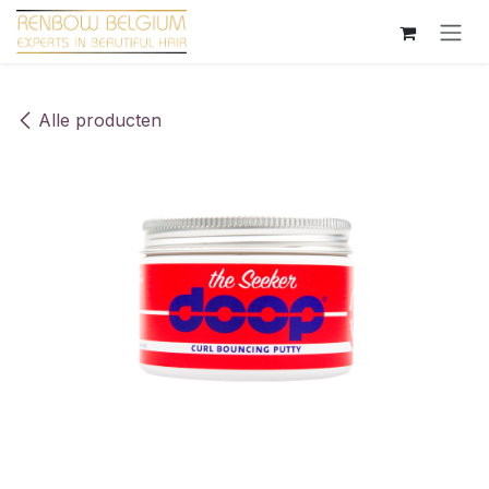
Overslaan naar inhoud
Alle producten