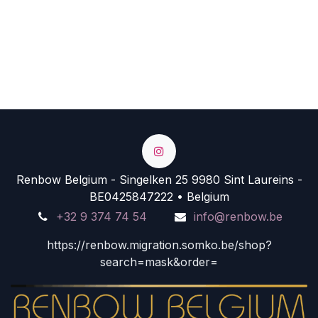
Renbow Belgium - Singelken 25 9980 Sint Laureins -
BE0425847222 • Belgium
+32 9 374 74 54
info@renbow.be
https://renbow.migration.somko.be/shop?
search=mask&order=