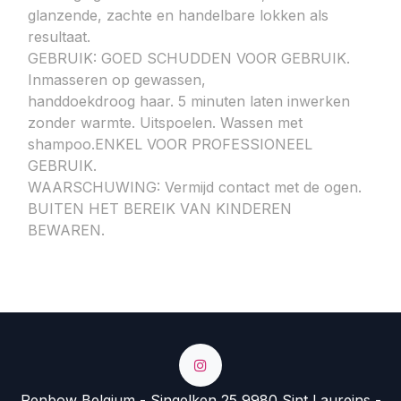
glanzende, zachte en handelbare lokken als
resultaat.
GEBRUIK: GOED SCHUDDEN VOOR GEBRUIK.
Inmasseren op gewassen,
handdoekdroog haar. 5 minuten laten inwerken
zonder warmte. Uitspoelen. Wassen met
shampoo.ENKEL VOOR PROFESSIONEEL
GEBRUIK.
WAARSCHUWING: Vermijd contact met de ogen.
BUITEN HET BEREIK VAN KINDEREN
BEWAREN.
Renbow Belgium - Singelken 25 9980 Sint Laureins -