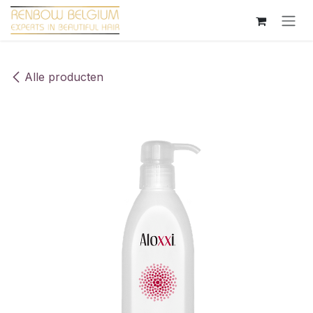
Overslaan naar inhoud
Alle producten